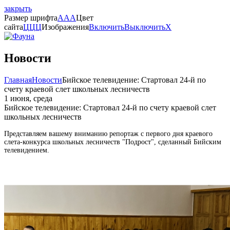
закрыть
Размер шрифта
A
A
A
Цвет
сайта
Ц
Ц
Ц
Изображения
Включить
Выключить
X
Новости
Главная
Новости
Бийское телевидение: Стартовал 24-й по
счету краевой слет школьных лесничеств
1 июня, среда
Бийское телевидение: Стартовал 24-й по счету краевой слет
школьных лесничеств
Представляем вашему вниманию репортаж с первого дня краевого
слета-конкурса школьных лесничеств "Подрост", сделанный Бийским
телевидением.