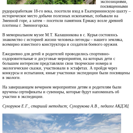
экспозициями,
посвященными
рудоразработкам 18-го века, посетили вход в Екатерининскую шахту –
историческое место добычи полезных ископаемых; побывали на
Змеиной горе, а затем – посетили памятник Ермаку возле древней
плотины г. Змеиногорска.
В мемориальном музее М.Т. Калашникова в с. Курья состоялось
знакомство с историей жизни человека-легенды – нашего земляка,
всемирно известного конструктора и создателя боевого оружия.
Ежедневно для детей и родителей проводились спортивно-
оздоровительные и досуговые мероприятия, на которых дети с
большим интересом представляли свои творческие номера и
экологические сказки, участвовали в эстафетах. А пройдя через
конкурсы и испытания, юные участники экспедиции были посвящены
в экологи.
На завершающем вечернем мероприятии детям и родителям были
вручены сертификаты и сувениры, которые будут напоминать об
участии в экспедиции.
Сухоруков Е.Г., старший методист; Сухорукова А.В., педагог АКДЭЦ