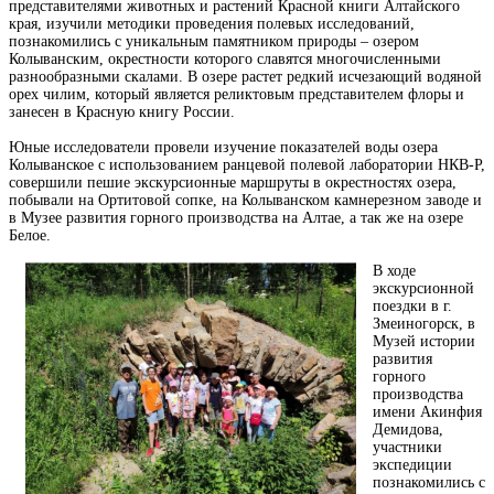
представителями животных и растений Красной книги Алтайского
края, изучили методики проведения полевых исследований,
познакомились с уникальным памятником природы – озером
Колыванским, окрестности которого славятся многочисленными
разнообразными скалами. В озере растет редкий исчезающий водяной
орех чилим, который является реликтовым представителем флоры и
занесен в Красную книгу России.
Юные исследователи провели изучение показателей воды озера
Колыванское с использованием ранцевой полевой лаборатории НКВ-Р,
совершили пешие экскурсионные маршруты в окрестностях озера,
побывали на Ортитовой сопке, на Колыванском камнерезном заводе и
в Музее развития горного производства на Алтае, а так же на озере
Белое.
В ходе
экскурсионной
поездки в г.
Змеиногорск, в
Музей истории
развития
горного
производства
имени Акинфия
Демидова,
участники
экспедиции
познакомились с