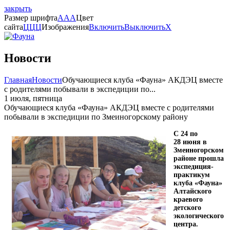
закрыть
Размер шрифта
A
A
A
Цвет
сайта
Ц
Ц
Ц
Изображения
Включить
Выключить
X
Новости
Главная
Новости
Обучающиеся клуба «Фауна» АКДЭЦ вместе
с родителями побывали в экспедиции по...
1 июля, пятница
Обучающиеся клуба «Фауна» АКДЭЦ вместе с родителями
побывали в экспедиции по Змеиногорскому району
С 24 по
28 июня в
Змеиногорском
районе прошла
экспедиция-
практикум
клуба «Фауна»
Алтайского
краевого
детского
экологического
центра.