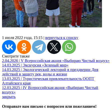
1 июля 2022 года, 15:15 |
вернуться к списку
Смотрите также
2.04.2026 | V Всероссийская акция «Выбираю Чистый воздух»
14.03.2025 | Экскурсия «Зеленый мир»
14.03.2025 | Экологический лекторий в преддверии Дня
действий в защиту рек, воды и жизни
13.03.2025 | Туристическая привлекательность ООПТ
Алтайского края
12.03.2025 | IV Всероссийская акция «Выбираю Чистый
воздух»
закрыть
Отправьте нам письмо с вопросом или пожеланием!