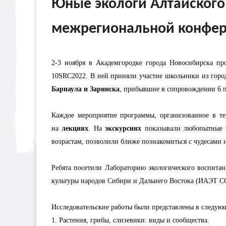
Юные экологи Алтайского
межрегиональной конфе
2-3 ноября в Академгородке города Новосибирска п
10SRC2022. В ней приняли участие школьники из город
Барнаула и Заринска
, прибывшие в сопровождении 6 п
Каждое мероприятие программы, организованное в те
на
лекциях
. На
экскурсиях
показывали любопытные 
возрастам, позволили ближе познакомиться с чудесами 
Ребята посетили Лабораторию экологического воспи
культуры народов Сибири и Дальнего Востока (ИАЭТ С
Исследовательские работы были представлены в следу
1. Растения, грибы, слизевики: виды и сообщества.