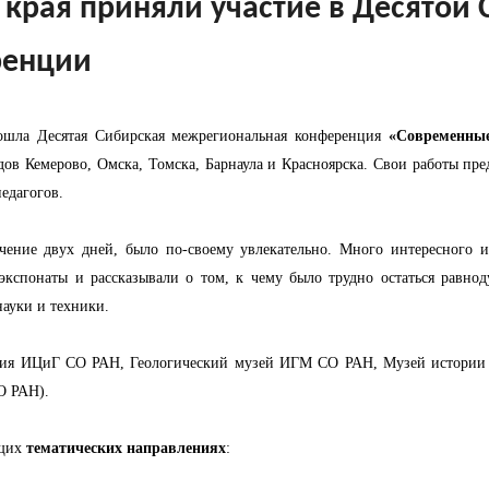
 края приняли участие в Десятой
ренции
рошла Десятая Сибирская межрегиональная конференция
«Современные
ов Кемерово, Омска, Томска, Барнаула и Красноярска. Свои работы пр
едагогов.
чение двух дней, было по-своему увлекательно. Много интересного
экспонаты и рассказывали о том, к чему было трудно остаться равн
науки и техники.
тания ИЦиГ СО РАН, Геологический музей ИГМ СО РАН, Музей истории
О РАН).
ющих
тематических направлениях
: