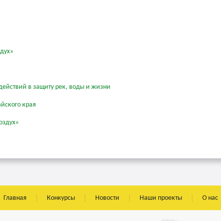
здух»
действий в защиту рек, воды и жизни
айского края
оздух»
Главная
Конкурсы
Новости
Наши проекты
О нас