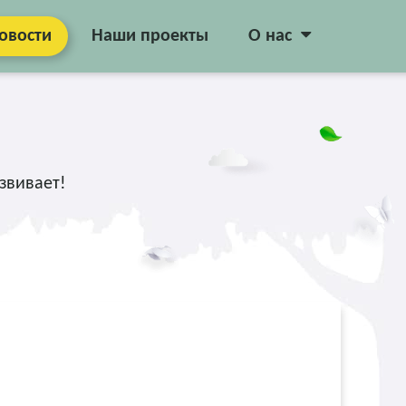
овости
Наши проекты
О нас
звивает!