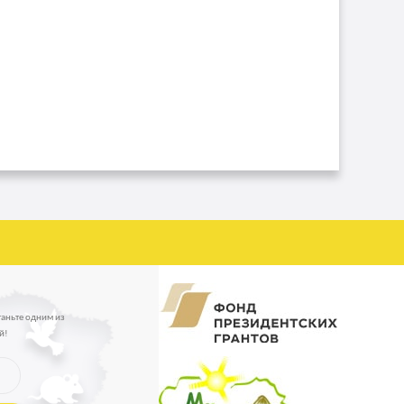
таньте одним из
й!