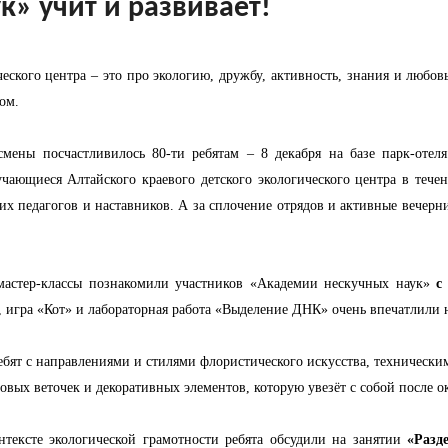
» учит и развивает!
еского центра – это про экологию, дружбу, активность, знания и любовь
ом.
смены посчастливилось 80-ти ребятам – 8 декабря на базе парк-отел
ающиеся Алтайского краевого детского экологического центра в течени
х педагогов и наставников. А за сплочение отрядов и активные вечер
 мастер-классы познакомили участников «Академии нескучных наук»
с
 игра «Кот» и лабораторная работа «Выделение ДНК» очень впечатлили 
бят с направлениями и стилями флористического искусства, техническ
вых веточек и декоративных элементов, которую увезёт с собой после о
тексте экологической грамотности ребята обсудили на занятии
«Разд