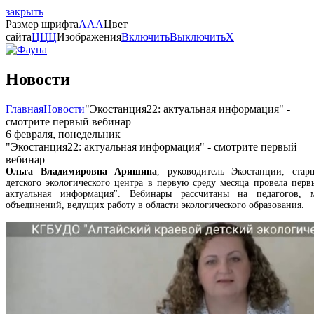
закрыть
Размер шрифта
A
A
A
Цвет
сайта
Ц
Ц
Ц
Изображения
Включить
Выключить
X
Новости
Главная
Новости
"Экостанция22: актуальная информация" -
смотрите первый вебинар
6 февраля, понедельник
"Экостанция22: актуальная информация" - смотрите первый
вебинар
Ольга Владимировна Аришина
, руководитель Экостанции, стар
детского экологического центра в первую среду месяца провела перв
актуальная информация". Вебинары рассчитаны на педагогов, м
объединений, ведущих работу в области экологического образования.