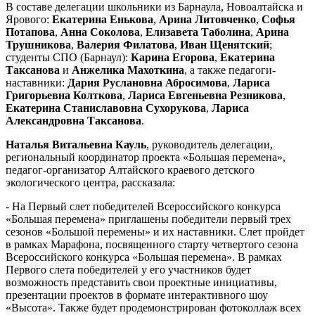
В составе делегации школьники из Барнаула, Новоалтайска и
Ярового:
Екатерина Енькова
,
Арина Литовченко
,
Софья
Потапова
,
Анна Соколова
,
Елизавета Таболина
,
Арина
Трушникова
,
Валерия Филатова
,
Иван Щенятский
;
студенты СПО (Барнаул):
Карина Егорова
,
Екатерина
Таксанова
и
Анжелика Махоткина
, а также педагоги-
наставники:
Дария Руслановна Абросимова
,
Лариса
Григорьевна Колткова
,
Лариса Евгеньевна Резникова
,
Екатерина Станиславовна Сухорукова
,
Лариса
Александровна Таксанова
.
Наталья Витальевна Кауль
, руководитель делегации,
региональный координатор проекта «Большая перемена»,
педагог-организатор Алтайского краевого детского
экологического центра, рассказала:
- На Первый слет победителей Всероссийского конкурса
«Большая перемена» приглашены победители первый трех
сезонов «Большой перемены» и их наставники. Слет пройдет
в рамках Марафона, посвященного старту четвертого сезона
Всероссийского конкурса «Большая перемена». В рамках
Первого слета победителей у его участников будет
возможность представить свои проектные инициативы,
презентации проектов в формате интерактивного шоу
«Высота». Также будет продемонстрирован фотоколлаж всех