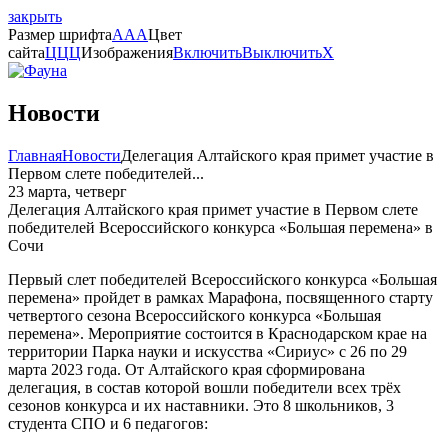
закрыть
Размер шрифта
A
A
A
Цвет
сайта
Ц
Ц
Ц
Изображения
Включить
Выключить
X
Новости
Главная
Новости
Делегация Алтайского края примет участие в
Первом слете победителей...
23 марта, четверг
Делегация Алтайского края примет участие в Первом слете
победителей Всероссийского конкурса «Большая перемена» в
Сочи
Первый слет победителей Всероссийского конкурса «Большая
перемена» пройдет в рамках Марафона, посвященного старту
четвертого сезона Всероссийского конкурса «Большая
перемена». Мероприятие состоится в Краснодарском крае на
территории Парка науки и искусства «Сириус» с 26 по 29
марта 2023 года. От Алтайского края сформирована
делегация, в состав которой вошли победители всех трёх
сезонов конкурса и их наставники. Это 8 школьников, 3
студента СПО и 6 педагогов: