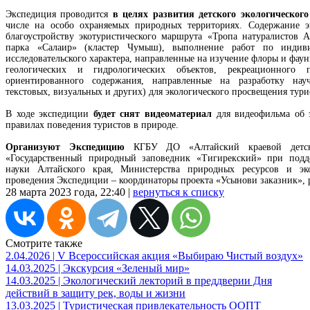
Экспедиция проводится
в целях развития детского экологическог
числе на особо охраняемых природных территориях. Содержание э
благоустройству экотуристического маршрута «Тропа натуралистов 
парка «Салаир» (кластер Чумыш), выполнение работ по индив
исследовательского характера, направленные на изучение флоры и фау
геологических и гидрологических объектов, рекреационного п
ориентированного содержания, направленные на разработку науч
текстовых, визуальных и других) для экологического просвещения тури
В ходе экспедиции
будет снят видеоматериал
для видеофильма об 
правилах поведения туристов в природе.
Организуют Экспедицию
КГБУ ДО «Алтайский краевой детск
«Государственный природный заповедник «Тигирекский» при подд
науки Алтайского края, Министерства природных ресурсов и эк
проведения Экспедиции – координаторы проекта «Усынови заказник», 
28 марта 2023 года, 22:40 |
вернуться к списку
Смотрите также
2.04.2026 | V Всероссийская акция «Выбираю Чистый воздух»
14.03.2025 | Экскурсия «Зеленый мир»
14.03.2025 | Экологический лекторий в преддверии Дня
действий в защиту рек, воды и жизни
13.03.2025 | Туристическая привлекательность ООПТ