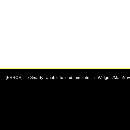
[ERROR] --> Smarty: Unable to load template 'file:Widgets/MainNavi