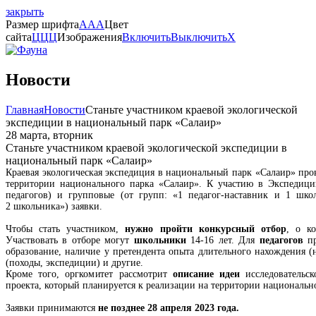
закрыть
Размер шрифта
A
A
A
Цвет
сайта
Ц
Ц
Ц
Изображения
Включить
Выключить
X
Новости
Главная
Новости
Станьте участником краевой экологической
экспедиции в национальный парк «Салаир»
28 марта, вторник
Станьте участником краевой экологической экспедиции в
национальный парк «Салаир»
Краевая экологическая экспедиция в национальный парк «Салаир» пров
территории национального парка «Салаир». К участию в Экспедиц
педагогов) и групповые (от групп: «1 педагог-наставник и 1 шко
2 школьника») заявки.
Чтобы стать участником,
нужно пройти конкурсный отбор
, о к
Участвовать в отборе могут
школьники
14-16 лет. Для
педагогов
п
образование, наличие у претендента опыта длительного нахождения (
(походы, экспедиции) и другие.
Кроме того, оргкомитет рассмотрит
описание идеи
исследовательск
проекта, который планируется к реализации на территории национальн
Заявки принимаются
не позднее 28 апреля 2023 года.