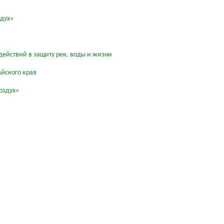
здух»
действий в защиту рек, воды и жизни
айского края
оздух»