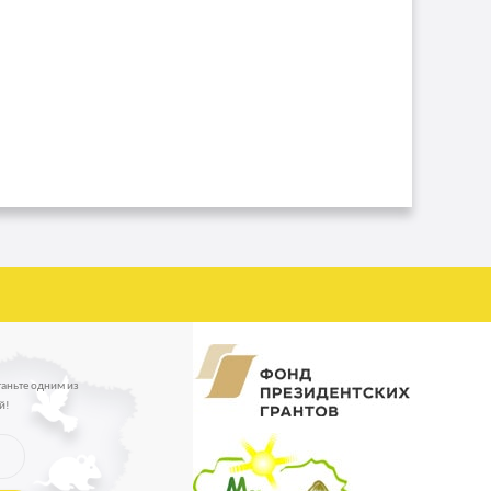
таньте одним из
й!