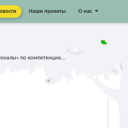
овости
Наши проекты
О нас
оналы» по компетенции...