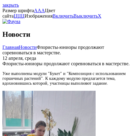
закрыть
Размер шрифта
A
A
A
Цвет
сайта
Ц
Ц
Ц
Изображения
Включить
Выключить
X
Новости
Главная
Новости
Флористы-юниоры продолжают
соревноваться в мастерстве.
12 апреля, среда
Флористы-юниоры продолжают соревноваться в мастерстве.
Уже выполнены модули "Букет" и "Композиция с использованием
горшечных растений". К каждому модулю предлагается тема,
вдохновившись которой, участницы выполняют задание.