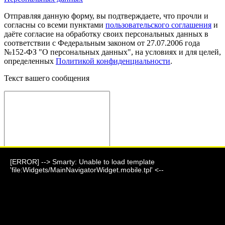
Отправляя данную форму, вы подтверждаете, что прочли и
согласны со всеми пунктами
пользовательского соглашения
и
даёте согласие на обработку своих персональных данных в
соответствии с Федеральным законом от 27.07.2006 года
№152-ФЗ "О персональных данных", на условиях и для целей,
определенных
Политикой конфиденциальности
.
Текст вашего сообщения
[ERROR] --> Smarty: Unable to load template
Отправить сообщение
'file:Widgets/MainNavigatorWidget.mobile.tpl' <--
Фауна 2024 г.
г. Барнаул, ул. Парковая, дом 7