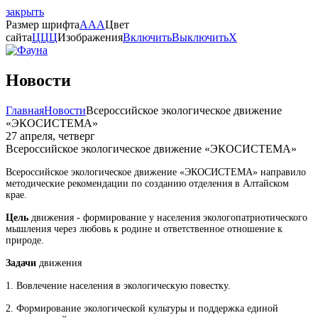
закрыть
Размер шрифта
A
A
A
Цвет
сайта
Ц
Ц
Ц
Изображения
Включить
Выключить
X
Новости
Главная
Новости
Всероссийское экологическое движение
«ЭКОСИСТЕМА»
27 апреля, четверг
Всероссийское экологическое движение «ЭКОСИСТЕМА»
Всероссийское экологическое движение «ЭКОСИСТЕМА» направило
методические рекомендации по созданию отделения в Алтайском
крае.
Цель
движения - формирование у населения экологопатриотического
мышления через любовь к родине и ответственное отношение к
природе.
Задачи
движения
1. Вовлечение населения в экологическую повестку.
2. Формирование экологической культуры и поддержка единой