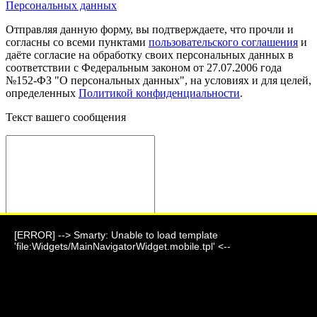
Персональных данных
Отправляя данную форму, вы подтверждаете, что прочли и
согласны со всеми пунктами
пользовательского соглашения
и
даёте согласие на обработку своих персональных данных в
соответствии с Федеральным законом от 27.07.2006 года
№152-ФЗ "О персональных данных", на условиях и для целей,
определенных
Политикой конфиденциальности
.
Текст вашего сообщения
[ERROR] --> Smarty: Unable to load template
Отправить сообщение
'file:Widgets/MainNavigatorWidget.mobile.tpl' <--
Фауна 2024 г.
г. Барнаул, ул. Парковая, дом 7