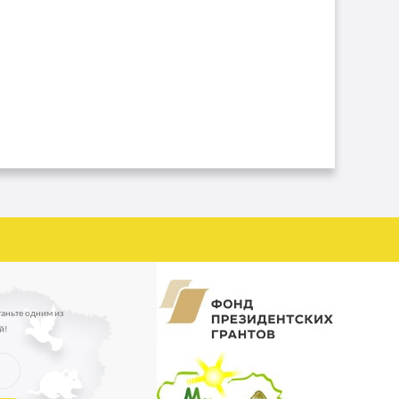
таньте одним из
й!