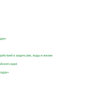
здух»
действий в защиту рек, воды и жизни
айского края
оздух»