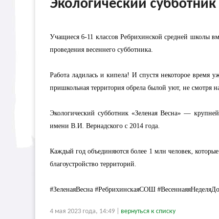
Экологический субботник
Учащиеся 6-11 классов Ребрихинской средней школы в
проведения весеннего субботника.
Работа ладилась и кипела! И спустя некоторое время 
пришкольная территория обрела былой уют, не смотря на
Экологический субботник «Зеленая Весна» — крупнейш
имени В.И. Вернадского с 2014 года.
Каждый год объединяются более 1 млн человек, которы
благоустройство территорий.
#ЗеленаяВесна #РебрихинскаяСОШ #ВесеннаяяНеделяДо
4 мая 2023 года, 14:49 |
вернуться к списку