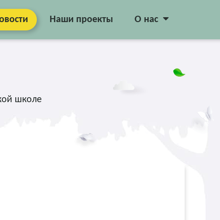
овости
Наши проекты
О нас
кой школе