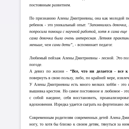
постоянным развитием.
По признанию Алены Дмитриевны, она как молодой пед
ребенок - это уникальный опыт. “
Запомнилась девочка,
попросила помощи с научной работой, хотя я сама еще 
сама девочка была очень интересная. Летняя практика
меньше, чем сами дети”
, - вспоминает педагог.
Любимый пейзаж Алены Дмитриевны - лесной. Это поля
погоде.
А девиз по жизни -
“Все, что ни делается - все 
повернуть в свою пользу, либо, по крайней мере, извлеч
У Алены Дмитриевны есть много мелких хобби - это и
вышивка крестом. Но самое постоянное и любимое - это
с собой наедине, себя восстановить, проанализиров
вдохновения. Изредка удается сыграть на фортепиано л
Современным родителям современных детей Алена Дмитр
ногу, то хотя бы близко к своим детям, тянуться за н