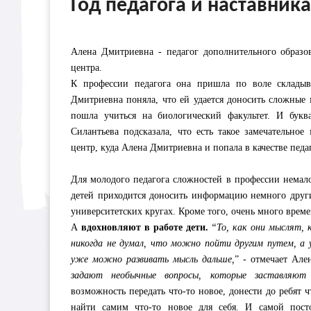
Год педагога и наставни
Алена Дмитриевна - педагог дополнительного образов
центра.
К профессии педагога она пришла по воле складыв
Дмитриевна поняла, что ей удается доносить сложные
пошла учиться на биологический факультет. И бук
Силантьева подсказала, что есть такое замечательное
центр, куда Алена Дмитриевна и попала в качестве педа
Для молодого педагога сложностей в профессии немало
детей приходится доносить информацию немного други
университетских кругах. Кроме того, очень много врем
А
вдохновляют в работе дети.
“То, как они мыслят, 
никогда не думал, что можно пойти другим путем, а 
уже можно развивать мысль дальше,
” - отмечает Але
задают необычные вопросы, которые заставляют
возможность передать что-то новое, донести до ребят ч
найти самим что-то новое для себя. И самой посто