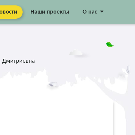
овости
Наши проекты
О нас
на Дмитриевна