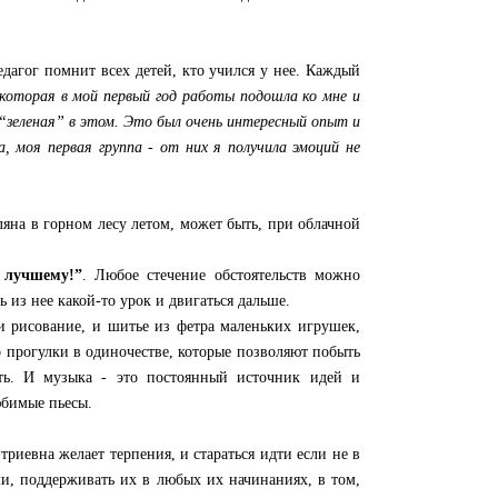
агог помнит всех детей, кто учился у нее. Каждый
 которая в мой первый год работы подошла ко мне и
“зеленая” в этом. Это был очень интересный опыт и
, моя первая группа - от них я получила эмоций не
на в горном лесу летом, может быть, при облачной
к лучшему!”
. Любое стечение обстоятельств можно
ь из нее какой-то урок и двигаться дальше.
 рисование, и шитье из фетра маленьких игрушек,
 прогулки в одиночестве, которые позволяют побыть
ать. И музыка - это постоянный источник идей и
юбимые пьесы.
иевна желает терпения, и стараться идти если не в
ими, поддерживать их в любых их начинаниях, в том,