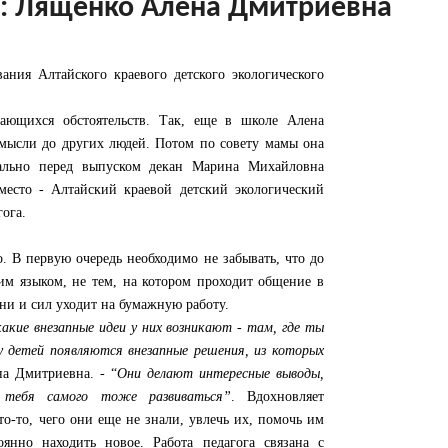
ка: Лященко Алена Дмитриевна
ания Алтайского краевого детского экологического
ающихся обстоятельств. Так, еще в школе Алена
 мысли до других людей. Потом по совету мамы она
вально перед выпуском декан Марина Михайловна
 место - Алтайский краевой детский экологический
гога.
. В первую очередь необходимо не забывать, что до
м языком, не тем, на котором проходит общение в
ени и сил уходит на бумажную работу.
какие внезапные идеи у них возникают - там, где ты
у детей появляются внезапные решения, из которых
на Дмитриевна. - “
Они делают интересные выводы,
 тебя самого тоже развиваться”
. Вдохновляет
то-то, чего они еще не знали, увлечь их, помочь им
янно находить новое. Работа педагога связана с