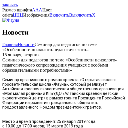
закрыть
Размер шрифта
A
A
A
Цвет
сайта
Ц
Ц
Ц
Изображения
Включить
Выключить
X
Новости
Главная
Новости
Семинар для педагогов по теме
«Особенности психолого-педагогического...
15 января, вторник
Семинар для педагогов по теме «Особенности психолого-
педагогического сопровождения учащихся с особыми
образовательными потребностями»
Семинар организован в рамках проекта «Открытая эколого-
просветительская школа «Фауна», который реализует
Алтайская краевая экологическая общественная организация
«Моя малая родина» и КГБУДО «Алтайский краевой детский
экологический центр» в рамках гранта Президента Российской
Федерации на развитие гражданского общества,
предоставленного Фондом президентских грантов.
Место и время проведения: 25 января 2019 года
с 10.00 до 17.00 часов; 15 марта 2019 года