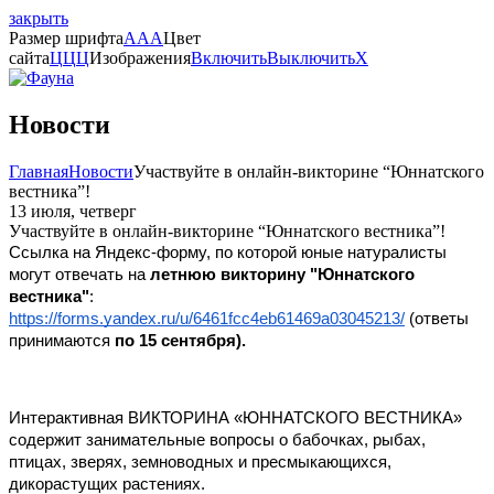
закрыть
Размер шрифта
A
A
A
Цвет
сайта
Ц
Ц
Ц
Изображения
Включить
Выключить
X
Новости
Главная
Новости
Участвуйте в онлайн-викторине “Юннатского
вестника”!
13 июля, четверг
Участвуйте в онлайн-викторине “Юннатского вестника”!
Ссылка на Яндекс-форму, по которой юные натуралисты
могут отвечать на
летнюю викторину "Юннатского
вестника"
:
https://forms.yandex.ru/u/6461fcc4eb61469a03045213/
(ответы
принимаются
по 15 сентября).
Интерактивная ВИКТОРИНА «ЮННАТСКОГО ВЕСТНИКА»
содержит занимательные вопросы о бабочках, рыбах,
птицах, зверях, земноводных и пресмыкающихся,
дикорастущих растениях.