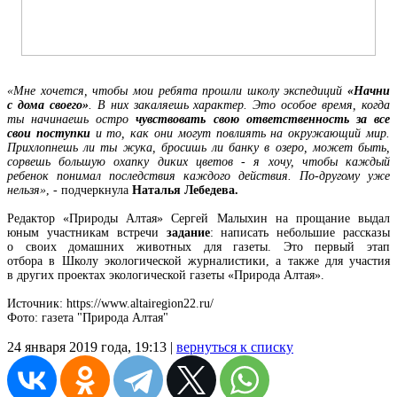
«Мне хочется, чтобы мои ребята прошли школу экспедиций
«Начни
с дома своего»
. В них закаляешь характер. Это особое время, когда
ты начинаешь остро
чувствовать свою ответственность за все
свои поступки
и то, как они могут повлиять на окружающий мир.
Прихлопнешь ли ты жука, бросишь ли банку в озеро, может быть,
сорвешь большую охапку диких цветов - я хочу, чтобы каждый
ребенок понимал последствия каждого действия. По-другому уже
нельзя»
, - подчеркнула
Наталья Лебедева.
Редактор «Природы Алтая» Сергей Малыхин на прощание выдал
юным участникам встречи
задание
: написать небольшие рассказы
о своих домашних животных для газеты. Это первый этап
отбора в Школу экологической журналистики, а также для участия
в других проектах экологической газеты «Природа Алтая».
Источник: https://www.altairegion22.ru/
Фото: газета "Природа Алтая"
24 января 2019 года, 19:13 |
вернуться к списку