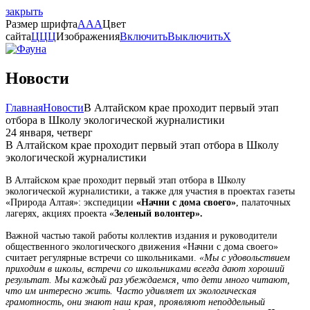
закрыть
Размер шрифта
A
A
A
Цвет
сайта
Ц
Ц
Ц
Изображения
Включить
Выключить
X
Новости
Главная
Новости
В Алтайском крае проходит первый этап
отбора в Школу экологической журналистики
24 января, четверг
В Алтайском крае проходит первый этап отбора в Школу
экологической журналистики
В Алтайском крае проходит первый этап отбора в Школу
экологической журналистики, а также для участия в проектах газеты
«Природа Алтая»: экспедиции
«Начни с дома своего»
, палаточных
лагерях, акциях проекта «
Зеленый волонтер».
Важной частью такой работы коллектив издания и руководители
общественного экологического движения «Начни с дома своего»
считает регулярные встречи со школьниками.
«Мы с удовольствием
приходим в школы, встречи со школьниками всегда дают хороший
результат. Мы каждый раз убеждаемся, что дети много читают,
что им интересно жить. Часто удивляет их экологическая
грамотность, они знают наш края, проявляют неподдельный