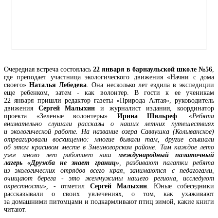
Очередная встреча состоялась
22 января в барнаульской школе №56
,
где преподает участница экологического движения «Начни с дома
своего»
Наталья Лебедева
. Она несколько лет ездила в экспедиции
еще ребенком, затем - как волонтер. В гости к ее ученикам
22 января пришли редактор газеты «Природа Алтая», руководитель
движения
Сергей Малыхин
и журналист издания, координатор
проекта «Зеленые волонтеры»
Ирина Шильреф
.
«Ребята
внимательно слушали рассказы о наших летних путешествиях
и экологической работе. На название озера Саввушка (Колыванское)
отреагировали восхищенно: многие бывали там, другие слышали
об этом красивом месте в Змеиногорском районе. Там каждое лето
уже много лет работает наш
международный палаточный
лагерь «Дружба не знает границ»
, разбивают палатки ребята
из экологических отрядов всего края, занимаются с педагогами,
очищают берега - это жемчужины нашего региона, исследуют
окрестности»,
- отметил
Сергей Малыхин
. Юные собеседники
рассказывали о своих увлечениях, о том, как ухаживают
за домашними питомцами и подкармливают птиц зимой, какие книги
читают.