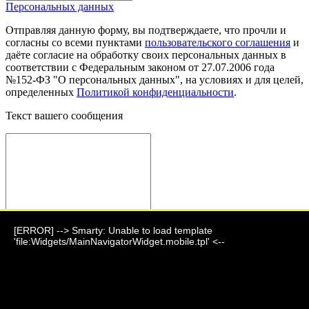
Персональных данных
Отправляя данную форму, вы подтверждаете, что прочли и
согласны со всеми пунктами
пользовательского соглашения
и
даёте согласие на обработку своих персональных данных в
соответствии с Федеральным законом от 27.07.2006 года
№152-ФЗ "О персональных данных", на условиях и для целей,
определенных
Политикой конфиденциальности
.
Текст вашего сообщения
[ERROR] --> Smarty: Unable to load template
Отправить сообщение
'file:Widgets/MainNavigatorWidget.mobile.tpl' <--
Фауна 2024 г.
г. Барнаул, ул. Парковая, дом 7