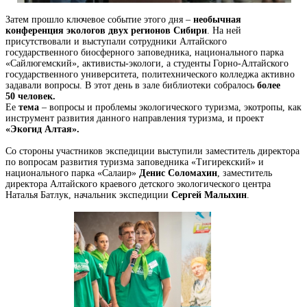
Затем прошло ключевое событие этого дня –
необычная
конференция экологов двух регионов Сибири
. На ней
присутствовали и выступали сотрудники Алтайского
государственного биосферного заповедника, национального парка
«Сайлюгемский», активисты-экологи, а студенты Горно-Алтайского
государственного университета, политехнического колледжа активно
задавали вопросы. В этот день в зале библиотеки собралось
более
50 человек.
Ее
тема
– вопросы и проблемы экологического туризма, экотропы, как
инструмент развития данного направления туризма, и проект
«Экогид Алтая».
Со стороны участников экспедиции выступили заместитель директора
по вопросам развития туризма заповедника «Тигирекский» и
национального парка «Салаир»
Денис Соломахин
, заместитель
директора Алтайского краевого детского экологического центра
Наталья Батлук, начальник экспедиции
Сергей Малыхин
.