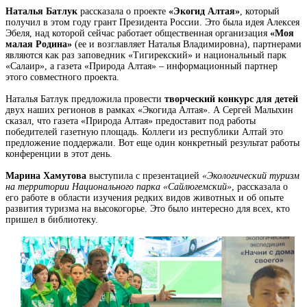
Наталья Батлук
рассказала о проекте
«Экогид Алтая»
, который
получил в этом году грант Президента России. Это была идея Алексея
Эбеля, над которой сейчас работает общественная организация
«Моя
малая Родина»
(ее и возглавляет Наталья Владимировна), партнерами
являются как раз заповедник «Тигирекский» и национальный парк
«Салаир», а газета «Природа Алтая» – информационный партнер
этого совместного проекта.
Наталья Батлук предложила провести
творческий конкурс для детей
двух наших регионов в рамках «Экогида Алтая». А Сергей Малыхин
сказал, что газета «Природа Алтая» предоставит под работы
победителей газетную площадь. Коллеги из республики Алтай это
предложение поддержали. Вот еще один конкретный результат работы
конференции в этот день.
Марина Хамутова
выступила с презентацией
«Экологический туризм
на территории Национального парка «Сайлюгемский»
, рассказала о
его работе в области изучения редких видов животных и об опыте
развития туризма на высокогорье. Это было интересно для всех, кто
пришел в библиотеку.