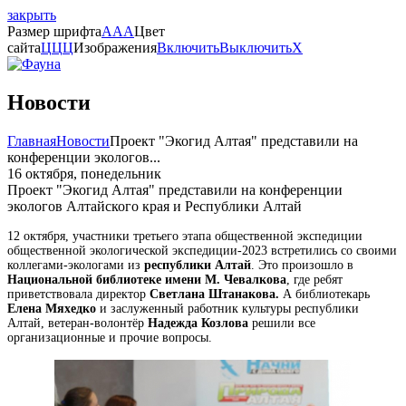
закрыть
Размер шрифта
A
A
A
Цвет
сайта
Ц
Ц
Ц
Изображения
Включить
Выключить
X
Новости
Главная
Новости
Проект "Экогид Алтая" представили на
конференции экологов...
16 октября, понедельник
Проект "Экогид Алтая" представили на конференции
экологов Алтайского края и Республики Алтай
12 октября, участники третьего этапа общественной экспедиции
общественной экологической экспедиции-2023 встретились со своими
коллегами-экологами из
республики Алтай
. Это произошло в
Национальной библиотеке имени М. Чевалкова
, где ребят
приветствовала директор
Светлана Штанакова.
А библиотекарь
Елена Мяхедко
и заслуженный работник культуры республики
Алтай, ветеран-волонтёр
Надежда Козлова
решили все
организационные и прочие вопросы.