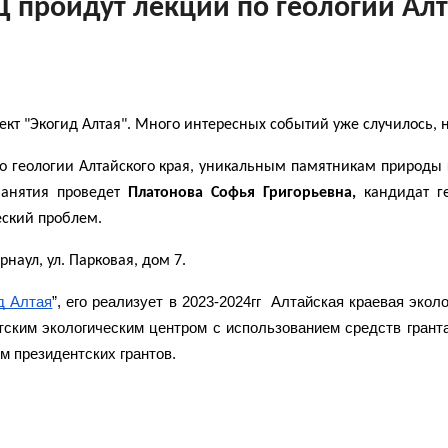
ЭЦ пройдут лекции по геологии Ал
ект "Экогид Алтая". Много интересных событий уже случилось, 
о геологии Алтайского края, уникальным памятникам природы ге
Занятия проведет
Платонова Софья Григорьевна,
кандидат ге
еский проблем.
рнаул, ул. Парковая, дом 7.
д Алтая
”, его реализует в 2023-2024гг Алтайская краевая эко
тским экологическим центром с использованием средств грант
м президентских грантов.