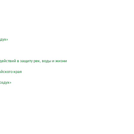
здух»
действий в защиту рек, воды и жизни
айского края
оздух»