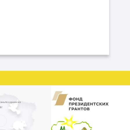
таньте одним из
й!