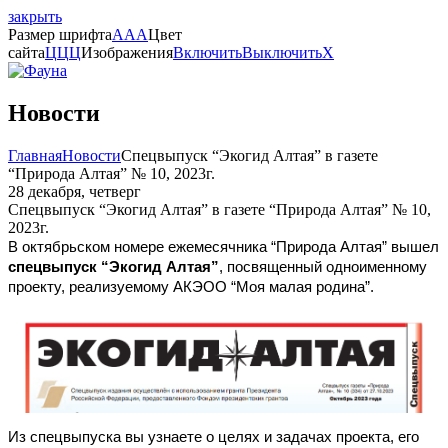
закрыть
Размер шрифта
A
A
A
Цвет
сайта
Ц
Ц
Ц
Изображения
Включить
Выключить
X
Новости
Главная
Новости
Спецвыпуск “Экогид Алтая” в газете
“Природа Алтая” № 10, 2023г.
28 декабря, четверг
Спецвыпуск “Экогид Алтая” в газете “Природа Алтая” № 10,
2023г.
В октябрьском номере ежемесячника “Природа Алтая” вышел
спецвыпуск “Экогид Алтая”
, посвященный одноименному
проекту, реализуемому АКЭОО “Моя малая родина”.
Из спецвыпуска вы узнаете о целях и задачах проекта, его