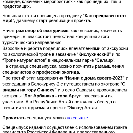
команде, ключевых мероприятиях - как прошедших, так и
предстоящих.
Большая статья посвящена празднику “
Как прекрасен этот
мир!
”, давшему старт реализации проекта.
Начат
разговор об экотуризме
: как он возник, какие есть
примеры, в чем состоит целостная концепция этого
туристического направления.
Взрослые и ребята поделились впечатлениями от экскурсии
по экологической тропе в заказнике “
Кислухинский
” и по
“Тропе натуралистов” в национальном парке “
Салаир
”.
На странице спецвыпуска можно прочитать размышления
специалистов
о профессии экогида.
Про третий этап мероприятия “
Начни с дома своего-2023”
и
экспедиции в Белокуриху-2 с путешествием по экотропе “
С
видами на гору Синюху”
и в село Сарасы с прохождением
экотропы “
Лог Арбанака - гора Аргут
” рассказали их
участники. А в Республике Алтай состоялась беседа о
развитии экотуризма и проекте “Экогид Алтая”.
Прочитать
спецвыпуск можно
по ссылке
Спецвыпуск издания осуществлен с использованием гранта
президента Российской Федерации, предоставленного