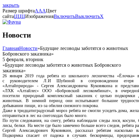
закрыть
Размер шрифта
A
A
A
Цвет
сайта
Ц
Ц
Ц
Изображения
Включить
Выключить
X
Новости
Главная
Новости
«Будущие лесоводы заботятся о животных
Бобровского заказника»
5 февраля, вторник
«Будущие лесоводы заботятся о животных Бобровского
заказника»
26 января 2019 года ребята из школьного лесничества «Ёлочка» в
с руководителем Л.И Шубиной в сопровождении егеря 
«Алтайприрода» - Сергея Александровича Куковякина и представи
«ЛХК «Алтайлес» ООО «Бобровский лесокомбинат», в очередно
посетили природный комплексный заказник с целью подкормки 
животных. В зимний период они испытывают большие трудност
добывании пищи, из-за обилия снежного покрова.
Даже в тридцатиградусный мороз ребята не смогли усидеть дома, же
отправиться в лес на снегоходах было много.
По пути следования, на снегу, ребята наблюдали следы лося, косули, 
лисы, белки. На месте где было замечено больше всего следов, ребята р
Сергей Александрович Куковякин, рассказал ребятам насколько
Подкормка спасает от падежа в случаях бескормицы, предохран