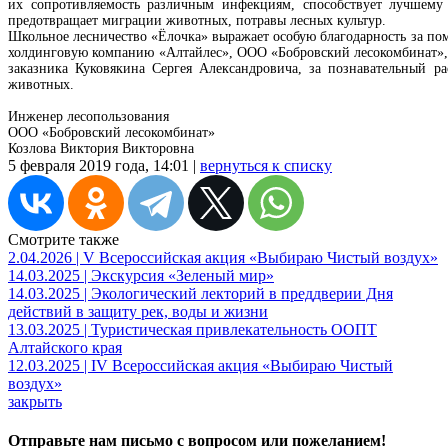
их сопротивляемость различным инфекциям, способствует лучшем
предотвращает миграции животных, потравы лесных культур.
Школьное лесничество «Ёлочка» выражает особую благодарность за по
холдинговую компанию «Алтайлес», ООО «Бобровский лесокомбинат», а
заказника Куковякина Сергея Александровича, за познавательный р
животных.
Инженер лесопользования
ООО «Бобровский лесокомбинат»
Козлова Виктория Викторовна
5 февраля 2019 года, 14:01 |
вернуться к списку
Смотрите также
2.04.2026 | V Всероссийская акция «Выбираю Чистый воздух»
14.03.2025 | Экскурсия «Зеленый мир»
14.03.2025 | Экологический лекторий в преддверии Дня
действий в защиту рек, воды и жизни
13.03.2025 | Туристическая привлекательность ООПТ
Алтайского края
12.03.2025 | IV Всероссийская акция «Выбираю Чистый
воздух»
закрыть
Отправьте нам письмо с вопросом или пожеланием!