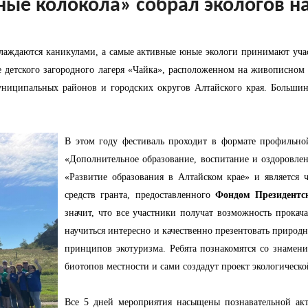
ные колокола» собрал экологов н
слаждаются каникулами, а самые активные юные экологи принимают учас
зе детского загородного лагеря «Чайка», расположенном на живописном 
ниципальных районов и городских округов Алтайского края. Большинс
В этом году фестиваль проходит в формате профильно
«Дополнительное образование, воспитание и оздоровлен
«Развитие образования в Алтайском крае» и является 
средств гранта, предоставленного
Фондом Президентс
значит, что все участники получат возможность прокача
научиться интересно и качественно презентовать природ
принципов экотуризма. Ребята познакомятся со знамени
биотопов местности и сами создадут проект экологическ
Все 5 дней мероприятия насыщены познавательной акт