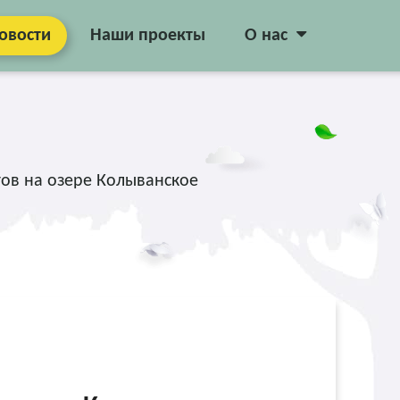
овости
Наши проекты
О нас
гов на озере Колыванское