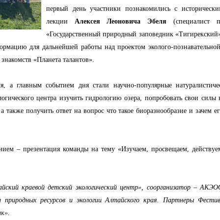
первый день участники познакомились с исторически
лекции
Алексея Леоновича Эбеля
(специалист п
«Государственный природный заповедник «Тигирекский»,
рмацию для дальнейшей работы над проектом эколого-познавательной 
 знакомств «Планета талантов».
ля, а главным событием дня стали научно-популярные натуралистич
логического центра изучить гидрологию озера, попробовать свои силы 
 также получить ответ на вопрос что такое биоразнообразие и зачем е
ием – презентация команды на тему «Изучаем, просвещаем, действуем!
йский краевой детский экологический центр», соорганизатор – АКЭ
а природных ресурсов и экологии Алтайского края. Партнеры Фести
ик».