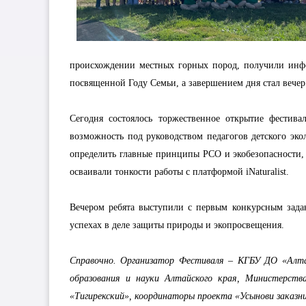
происхождении местных горных пород, получили инфо
посвященной Году Семьи, а завершением дня стал вечер
Сегодня состоялось торжественное открытие фестива
возможность под руководством педагогов детского эко
определить главные принципы РСО и экобезопасности, а
осваивали тонкости работы с платформой iNaturalist.
Вечером ребята выступили с первым конкурсным задан
успехах в деле защиты природы и экопросвещения.
Справочно. Организатор Фестиваля – КГБУ ДО «Алта
образования и науки Алтайского края, Министерств
«Тигирекский», координаторы проекта «Усынови заказн