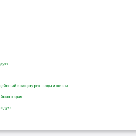
здух»
действий в защиту рек, воды и жизни
айского края
оздух»