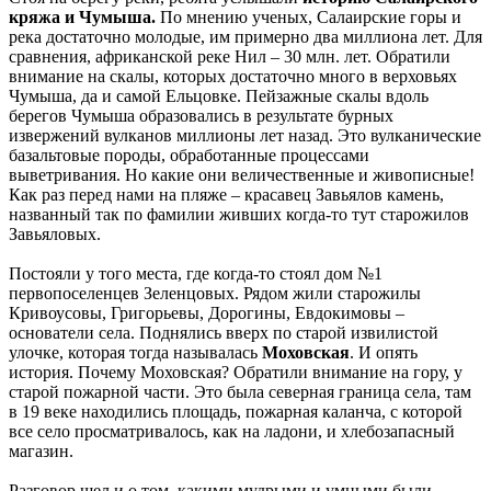
кряжа и Чумыша.
По мнению ученых, Салаирские горы и
река достаточно молодые, им примерно два миллиона лет. Для
сравнения, африканской реке Нил – 30 млн. лет. Обратили
внимание на скалы, которых достаточно много в верховьях
Чумыша, да и самой Ельцовке. Пейзажные скалы вдоль
берегов Чумыша образовались в результате бурных
извержений вулканов миллионы лет назад. Это вулканические
базальтовые породы, обработанные процессами
выветривания. Но какие они величественные и живописные!
Как раз перед нами на пляже – красавец Завьялов камень,
названный так по фамилии живших когда-то тут старожилов
Завьяловых.
Постояли у того места, где когда-то стоял дом №1
первопоселенцев Зеленцовых. Рядом жили старожилы
Кривоусовы, Григорьевы, Дорогины, Евдокимовы –
основатели села. Поднялись вверх по старой извилистой
улочке, которая тогда называлась
Моховская
. И опять
история. Почему Моховская? Обратили внимание на гору, у
старой пожарной части. Это была северная граница села, там
в 19 веке находились площадь, пожарная каланча, с которой
все село просматривалось, как на ладони, и хлебозапасный
магазин.
Разговор шел и о том, какими мудрыми и умными были