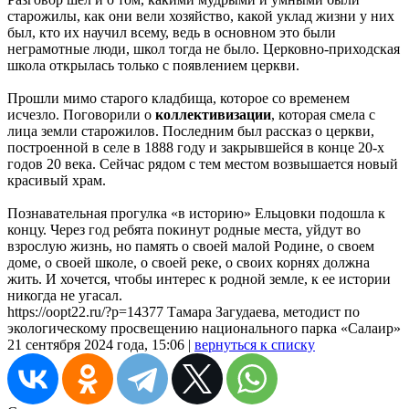
старожилы, как они вели хозяйство, какой уклад жизни у них
был, кто их научил всему, ведь в основном это были
неграмотные люди, школ тогда не было. Церковно-приходская
школа открылась только с появлением церкви.
Прошли мимо старого кладбища, которое со временем
исчезло. Поговорили о
коллективизации
, которая смела с
лица земли старожилов. Последним был рассказ о церкви,
построенной в селе в 1888 году и закрывшейся в конце 20-х
годов 20 века. Сейчас рядом с тем местом возвышается новый
красивый храм.
Познавательная прогулка «в историю» Ельцовки подошла к
концу. Через год ребята покинут родные места, уйдут во
взрослую жизнь, но память о своей малой Родине, о своем
доме, о своей школе, о своей реке, о своих корнях должна
жить. И хочется, чтобы интерес к родной земле, к ее истории
никогда не угасал.
https://oopt22.ru/?p=14377 Тамара Загудаева, методист по
экологическому просвещению национального парка «Салаир»
21 сентября 2024 года, 15:06 |
вернуться к списку