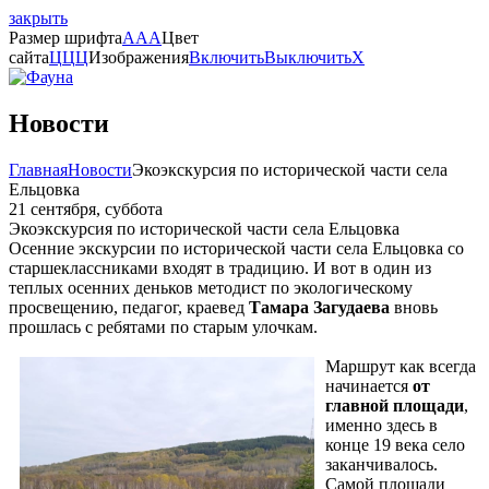
закрыть
Размер шрифта
A
A
A
Цвет
сайта
Ц
Ц
Ц
Изображения
Включить
Выключить
X
Новости
Главная
Новости
Экоэкскурсия по исторической части села
Ельцовка
21 сентября, суббота
Экоэкскурсия по исторической части села Ельцовка
Осенние экскурсии по исторической части села Ельцовка со
старшеклассниками входят в традицию. И вот в один из
теплых осенних деньков методист по экологическому
просвещению, педагог, краевед
Тамара Загудаева
вновь
прошлась с ребятами по старым улочкам.
Маршрут как всегда
начинается
от
главной площади
,
именно здесь в
конце 19 века село
заканчивалось.
Самой площади