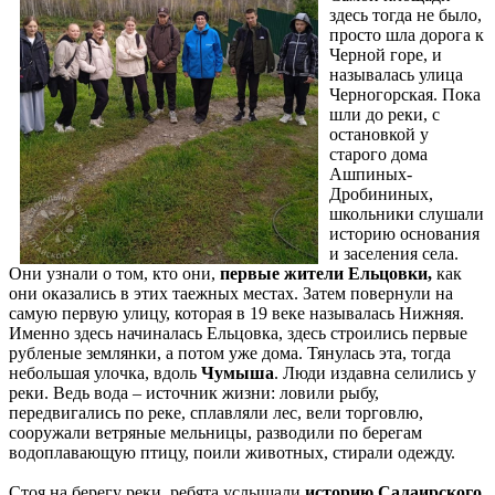
здесь тогда не было,
просто шла дорога к
Черной горе, и
называлась улица
Черногорская. Пока
шли до реки, с
остановкой у
старого дома
Ашпиных-
Дробининых,
школьники слушали
историю основания
и заселения села.
Они узнали о том, кто они,
первые жители Ельцовки,
как
они оказались в этих таежных местах. Затем повернули на
самую первую улицу, которая в 19 веке называлась Нижняя.
Именно здесь начиналась Ельцовка, здесь строились первые
рубленые землянки, а потом уже дома. Тянулась эта, тогда
небольшая улочка, вдоль
Чумыша
. Люди издавна селились у
реки. Ведь вода – источник жизни: ловили рыбу,
передвигались по реке, сплавляли лес, вели торговлю,
сооружали ветряные мельницы, разводили по берегам
водоплавающую птицу, поили животных, стирали одежду.
Стоя на берегу реки, ребята услышали
историю Салаирского