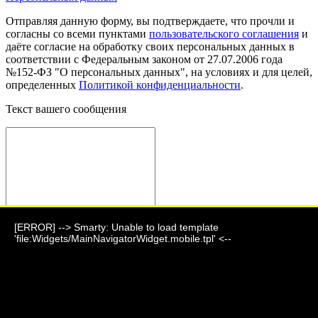
Отправляя данную форму, вы подтверждаете, что прочли и
согласны со всеми пунктами
пользовательского соглашения
и
даёте согласие на обработку своих персональных данных в
соответствии с Федеральным законом от 27.07.2006 года
№152-ФЗ "О персональных данных", на условиях и для целей,
определенных
Политикой конфиденциальности
.
Текст вашего сообщения
[ERROR] --> Smarty: Unable to load template
Отправить сообщение
'file:Widgets/MainNavigatorWidget.mobile.tpl' <--
Фауна 2024 г.
г. Барнаул, ул. Парковая, дом 7