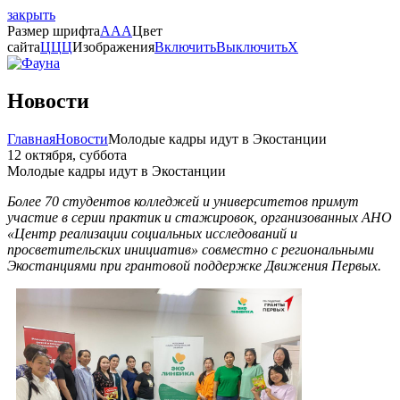
закрыть
Размер шрифта
A
A
A
Цвет
сайта
Ц
Ц
Ц
Изображения
Включить
Выключить
X
Новости
Главная
Новости
Молодые кадры идут в Экостанции
12 октября, суббота
Молодые кадры идут в Экостанции
Более 70 студентов колледжей и университетов примут
участие в серии практик и стажировок, организованных АНО
«Центр реализации социальных исследований и
просветительских инициатив» совместно с региональными
Экостанциями при грантовой поддержке Движения Первых.