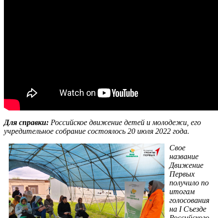
Для справки:
Российское движение детей и молодежи, его
учредительное собрание состоялось 20 июля 2022 года.
Свое
название
Движение
Первых
получило по
итогам
голосования
на I Съезде
Российского