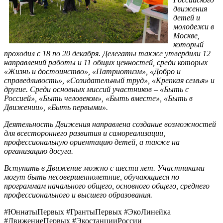
движения
детей и
молодежи в
Москве,
который
проходил с 18 по 20 декабря. Делегаты также утвердили 12
направлений работы и 11 общих ценностей, среди которых
«Жизнь и достоинство», «Патриотизм», «Добро и
справедливость», «Созидательный труд», «Крепкая семья» и
другие. Среди основных миссий участников – «Быть с
Россией», «Быть человеком», «Быть вместе», «Быть в
Движении», «Быть первыми».
Деятельность Движения направлена создание возможностей
для всестороннего развития и самореализации,
профессиональную ориентацию детей, а также на
организацию досуга.
Вступить в Движение можно с шести лет. Участниками
могут быть несовершеннолетние, обучающиеся по
программам начального общего, основного общего, среднего
профессионального и высшего образования.
#ЮннатыПервых #ГрантыПервых #ЭкоЛинейка
#ДвижениеПервых #ЭкостанцииРоссии