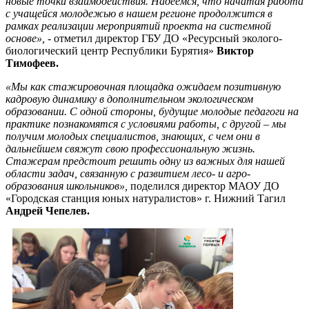
новые точки взаимодействия. Надеемся, что начатая работа
с учащейся молодежью в нашем регионе продолжится в
рамках реализации мероприятий проекта на системной
основе», -
отметил директор ГБУ ДО «Ресурсный эколого-
биологический центр Республики Бурятия»
Виктор
Тимофеев.
«Мы как стажировочная площадка ожидаем позитивную
кадровую динамику в дополнительном экологическом
образовании. С одной стороны, будущие молодые педагоги на
практике познакомятся с условиями работы, с другой – мы
получим молодых специалистов, знающих, с чем они в
дальнейшем свяжут свою профессиональную жизнь.
Стажерам предстоит решить одну из важных для нашей
области задач, связанную с развитием лесо- и агро-
образования школьников»,
поделился директор МАОУ ДО
«Городская станция юных натуралистов» г. Нижний Тагил
Андрей Чепелев.