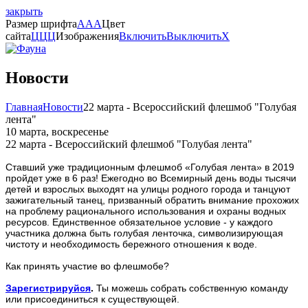
закрыть
Размер шрифта
A
A
A
Цвет
сайта
Ц
Ц
Ц
Изображения
Включить
Выключить
X
Новости
Главная
Новости
22 марта - Всероссийский флешмоб "Голубая
лента"
10 марта, воскресенье
22 марта - Всероссийский флешмоб "Голубая лента"
Ставший уже традиционным флешмоб «Голубая лента» в 2019
пройдет уже в 6 раз! Ежегодно во Всемирный день воды тысячи
детей и взрослых выходят на улицы родного города и танцуют
зажигательный танец, призванный обратить внимание прохожих
на проблему рационального использования и охраны водных
ресурсов. Единственное обязательное условие - у каждого
участника должна быть голубая ленточка, символизирующая
чистоту и необходимость бережного отношения к воде.
Как принять участие во флешмобе?
Зарегистрируйся
.
Ты можешь собрать собственную команду
или присоединиться к существующей.