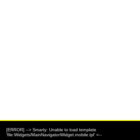
[ERROR] --> Smarty: Unable to load template
'file:Widgets/MainNavigatorWidget.mobile.tpl' <--