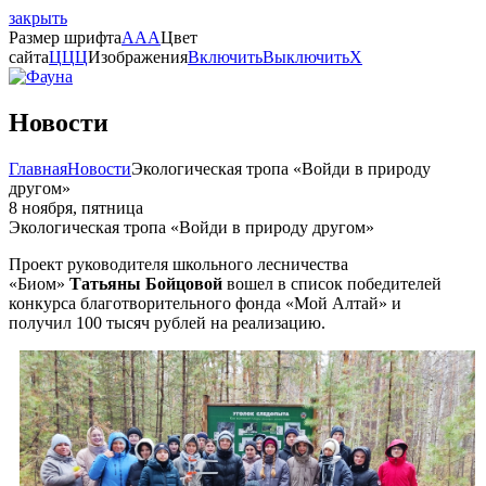
закрыть
Размер шрифта
A
A
A
Цвет
сайта
Ц
Ц
Ц
Изображения
Включить
Выключить
X
Новости
Главная
Новости
Экологическая тропа «Войди в природу
другом»
8 ноября, пятница
Экологическая тропа «Войди в природу другом»
Проект руководителя школьного лесничества
«Биом»
Татьяны Бойцовой
вошел в список победителей
конкурса благотворительного фонда «Мой Алтай» и
получил 100 тысяч рублей на реализацию.