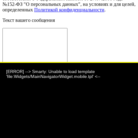
№152-ФЗ "О персональных данных", на условиях и для целей,
определенных
Политикой конфиденциальности
.
Текст вашего сообщения
[ERROR] --> Smarty: Unable to load template
Отправить сообщение
'file:Widgets/MainNavigatorWidget.mobile.tpl' <--
Фауна 2024 г.
г. Барнаул, ул. Парковая, дом 7
+7 (903) 995-24-06
akeoo_mmr@mail.ru
Подпишитесь на нашу новостную рассылку и станьте одним
из первых, кто будет в курсе новостей!