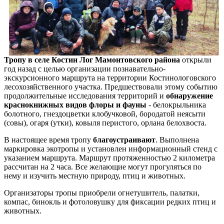
Тропу в селе Костин Лог Мамонтовского района
открыли
год назад с целью организации познавательно-
экскурсионного маршрута на территории Костинологовского
лесохозяйственного участка. Предшествовали этому событию
продолжительные исследования территорий и
обнаружение
краснокнижных видов флоры и фауны
- белокрыльника
болотного, гнездоцветки клобучковой, бородатой неясыти
(совы), огаря (утки), ковыля перистого, орлана белохвоста.
В настоящее время тропу
благоустраивают
. Выполнена
маркировка экотропы и установлен информационный стенд с
указанием маршрута. Маршрут протяженностью 2 километра
рассчитан на 2 часа. Все желающие могут прогуляться по
нему и изучить местную природу, птиц и животных.
Организаторы тропы приобрели огнетушитель, палатки,
компас, бинокль и фотоловушку для фиксации редких птиц и
животных.