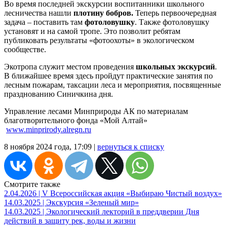
Во время последней экскурсии воспитанники школьного
лесничества нашли
плотину бобров.
Теперь первоочередная
задача – поставить там
фотоловушку
. Также фотоловушку
установят и на самой тропе. Это позволит ребятам
публиковать результаты «фотоохоты» в экологическом
сообществе.
Экотропа служит местом проведения
школьных экскурсий
.
В ближайшее время здесь пройдут практические занятия по
лесным пожарам, таксации леса и мероприятия, посвященные
празднованию Синичкина дня.
Управление лесами Минприроды АК по материалам
благотворительного фонда «Мой Алтай»
www.minprirody.alregn.ru
8 ноября 2024 года, 17:09 |
вернуться к списку
Смотрите также
2.04.2026 | V Всероссийская акция «Выбираю Чистый воздух»
14.03.2025 | Экскурсия «Зеленый мир»
14.03.2025 | Экологический лекторий в преддверии Дня
действий в защиту рек, воды и жизни