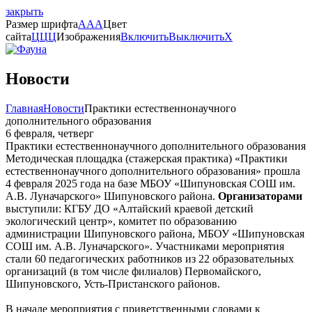
закрыть
Размер шрифта
A
A
A
Цвет
сайта
Ц
Ц
Ц
Изображения
Включить
Выключить
X
Новости
Главная
Новости
Практики естественнонаучного
дополнительного образования
6 февраля, четверг
Практики естественнонаучного дополнительного образования
Методическая площадка (стажерская практика) «Практики
естественнонаучного дополнительного образования» прошла
4 февраля 2025 года на базе МБОУ «Шипуновская СОШ им.
А.В. Луначарского» Шипуновского района.
Организаторами
выступили: КГБУ ДО «Алтайский краевой детский
экологический центр», комитет по образованию
администрации Шипуновского района, МБОУ «Шипуновская
СОШ им. А.В. Луначарского». Участниками мероприятия
стали 60 педагогических работников из 22 образовательных
организаций (в том числе филиалов) Первомайского,
Шипуновского, Усть-Пристанского районов.
В начале мероприятия с приветственными словами к