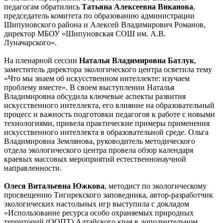
педагогам обратились
Татьяна Алексеевна Виканова
,
председатель комитета по образованию администрации
Шипуновского района и Алексей Владимирович Романов,
директор МБОУ «Шипуновская СОШ им. А.В.
Луначарского».
На пленарной сессии
Наталья Владимировна Батлук
,
заместитель директора экологического центра осветила тему
«Что мы знаем об искусственном интеллекте: изучаем
проблему вместе». В своем выступлении Наталья
Владимировна обсудила ключевые аспекты развития
искусственного интеллекта, его влияние на образовательный
процесс и важность подготовки педагогов к работе с новыми
технологиями, привела практические примеры применения
искусственного интеллекта в образовательной среде. Ольга
Владимировна Землянова, руководитель методического
отдела экологического центра провела обзор календаря
краевых массовых мероприятий естественнонаучной
направленности.
Олеся Витальевна Южкова
, методист по экологическому
просвещению Тигирекского заповедника, автор-разработчик
экологических настольных игр выступила с докладом
«Использование ресурса особо охраняемых природных
территорий (ООПТ) Алтайского края в дополнительном